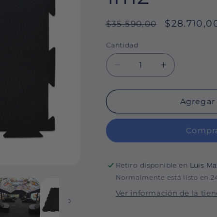
Precio
Precio
$28.710,0
$35.590,00
habitual
de
Cantidad
Cantidad
oferta
Reducir
Aumentar
cantidad
cantidad
para
para
Piso
Piso
Agregar 
de
de
Caucho
Caucho
Compra
50x50cm
50x50cm
Negro
Negro
10mm
10mm
encastrable
encastrable
Retiro disponible en
Luis Ma
1m2
1m2
Normalmente está listo en 2
Ver información de la tie