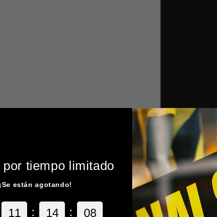
 por tiempo limitado
¡Se están agotando!
:
:
1
1
1
4
0
7
6