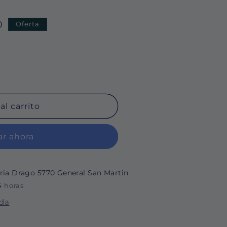
0
Oferta
al carrito
r ahora
ria Drago 5770 General San Martin
4 horas
nda