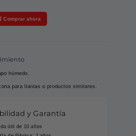
 Comprar ahora
nimiento
rapo húmedo.
icona para llantas o productos similares.
abilidad y Garantía
ida útil de 10 años
ía de fábrica:
2 años.