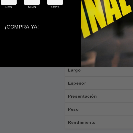
HRS
MINS
SECS
📐 E
¡COMPRA YA!
Tipo
Tipo
Ancho
Largo
Espesor
Presentación
Peso
Rendimiento