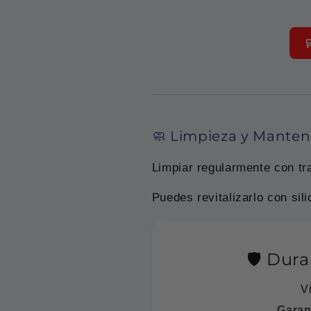

🧼 Limpieza y Mante
Limpiar regularmente con t
Puedes revitalizarlo con sil
🛡️ Dur
V
Garant