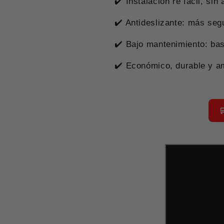
✔️ Instalación re fácil, sin
✔️ Antideslizante: más seg
✔️ Bajo mantenimiento: ba
✔️ Económico, durable y a
