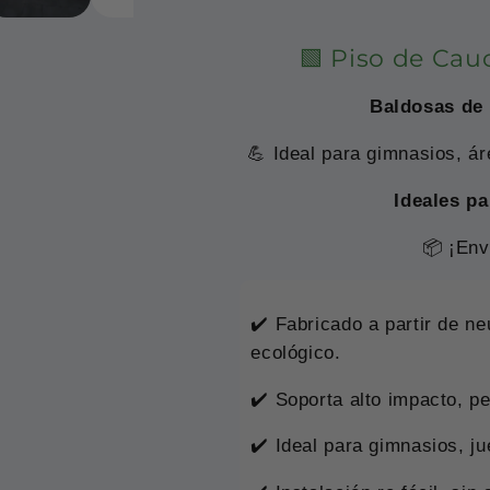
🟩 Piso de Cau
Baldosas de
💪 Ideal para gimnasios, áre
Ideales pa
📦 ¡Env
✔️ Fabricado a partir de ne
ecológico.
✔️ Soporta alto impacto, p
✔️ Ideal para gimnasios, j