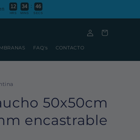
:
1
2
3
4
4
5
en
HRS
MINS
SECS
Iniciar
Carrito
sesión
MBRANAS
FAQ's
CONTACTO
ntina
Caucho 50x50cm
mm encastrable