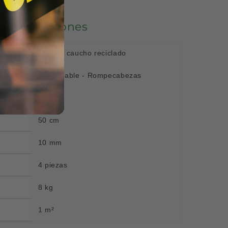
specificaciones
Piso de caucho reciclado
Encastrable - Rompecabezas
50 cm
50 cm
10 mm
4 piezas
8 kg
1 m²