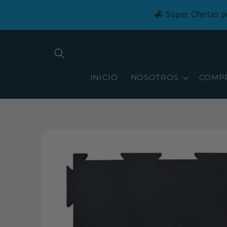
Ir
directamente
Súper Ofertas p
al contenido
INICIO
NOSOTROS
COMP
Ir
directamente
a la
información
del producto