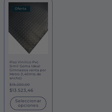
Oferta
Piso Vinilico Pvc
Simil Goma Ideal
Gimnasios venta por
Metro (1,40mts de
ancho)
Precio
Precio
$15.250,00
habitual
$13.523,46
de
oferta
Seleccionar
opciones