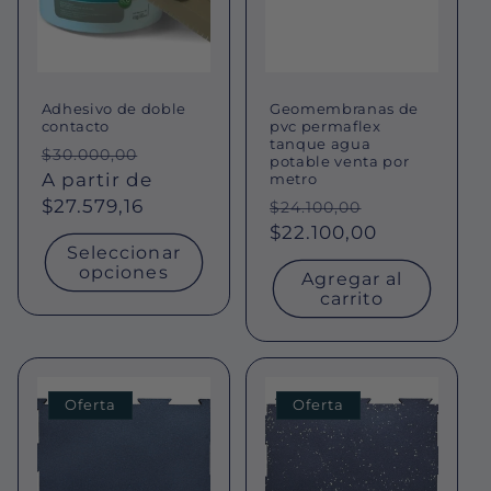
ó
n
Adhesivo de doble
Geomembranas de
:
contacto
pvc permaflex
tanque agua
Precio
Precio
$30.000,00
potable venta por
habitual
A partir de
de
metro
$27.579,16
oferta
Precio
Precio
$24.100,00
habitual
$22.100,00
de
Seleccionar
oferta
opciones
Agregar al
carrito
Oferta
Oferta