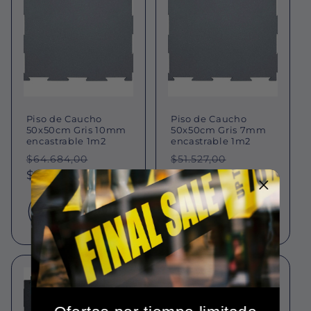
Piso de Caucho
Piso de Caucho
50x50cm Gris 10mm
50x50cm Gris 7mm
encastrable 1m2
encastrable 1m2
Precio
Precio
Precio
Precio
$64.684,00
$51.527,00
habitual
$52.178,59
de
habitual
$41.559,92
de
oferta
oferta
Agregar al
Agregar al
carrito
carrito
Oferta
Oferta