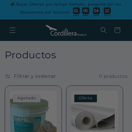
Ir
Súper Ofertas por tiempo limitado, pregunta por los
directamente
:
:
0
1
0
5
0
4
1
2
al contenido
descuentos por volumen
DAYS
HRS
MINS
SECS
Carrito
C
Productos
o
l
Filtrar y ordenar
11 productos
e
Agotado
Oferta
c
c
i