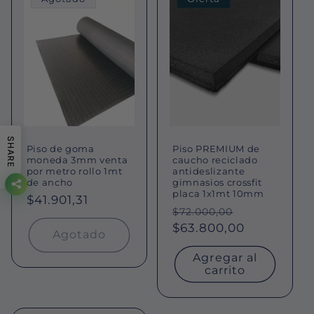
SHARE
Piso de goma
Piso PREMIUM de
moneda 3mm venta
caucho reciclado
por metro rollo 1mt
antideslizante
de ancho
gimnasios crossfit
placa 1x1mt 10mm
Precio
$41.901,31
Precio
Precio
$72.000,00
habitual
habitual
$63.800,00
de
Agotado
oferta
Agregar al
carrito