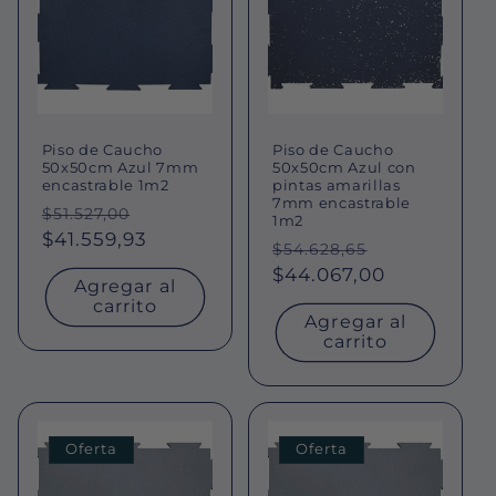
Piso de Caucho
Piso de Caucho
50x50cm Azul 7mm
50x50cm Azul con
encastrable 1m2
pintas amarillas
7mm encastrable
Precio
Precio
$51.527,00
1m2
habitual
$41.559,93
de
Precio
Precio
$54.628,65
oferta
habitual
$44.067,00
de
Agregar al
oferta
carrito
Agregar al
carrito
Oferta
Oferta