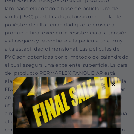
PERMAFLEX TANQUE AP es un producto
laminado elaborado a base de policloruro de
vinilo (PVC) plastificado, reforzado con tela de
poliéster de alta tenacidad que le provee al
producto final excelente resistencia a la tensión
y al rasgado y le confiere a la película una muy
alta estabilidad dimensional. Las películas de
PVC son obtenidas por el método de calandrado
el cual asegura una excelente superficie. La cara
del producto PERMAFLEX TANQUE AP está
elaborada con materias primas admitidas por la
FDA (Food and Drug Administration) para estar
en contacto con alimentos, lo cual permite su
utilización en la elaboración de tanques de
almacenamiento de agua potable, piscinas para
el cultivo de peces y otras especies. Por su
composición, es resistente al ataque de la gran