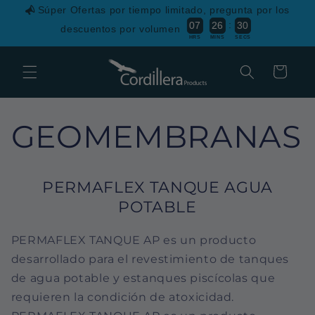
Ir
Súper Ofertas por tiempo limitado, pregunta por los
directamente
:
0
7
2
6
3
2
0
9
al contenido
descuentos por volumen
HRS
MINS
SECS
Carrito
GEOMEMBRANAS
PERMAFLEX TANQUE AGUA
POTABLE
PERMAFLEX TANQUE AP es un producto
desarrollado para el revestimiento de tanques
de agua potable y estanques piscícolas que
requieren la condición de atoxicidad.