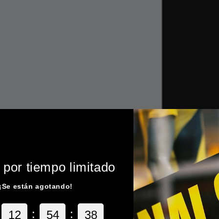
 por tiempo limitado
¡Se están agotando!
:
:
1
2
5
4
3
7