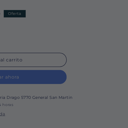
9
Oferta
al carrito
r ahora
ria Drago 5770 General San Martin
4 horas
nda