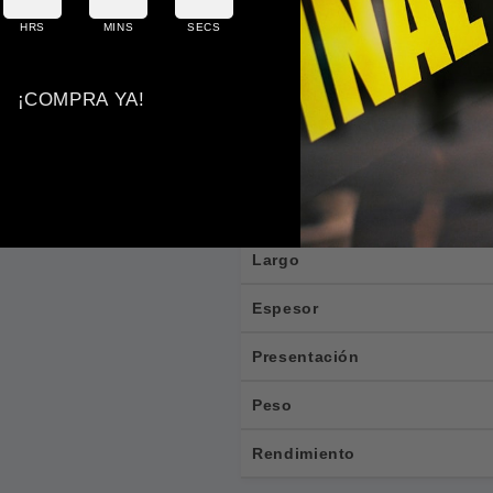
HRS
MINS
SECS
📐 E
¡COMPRA YA!
Tipo
Tipo
Ancho
Largo
Espesor
Presentación
Peso
Rendimiento