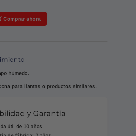
 Comprar ahora
nimiento
rapo húmedo.
icona para llantas o productos similares.
abilidad y Garantía
ida útil de 10 años
ía de fábrica:
2 años.