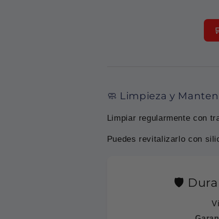

🧼 Limpieza y Mante
Limpiar regularmente con t
Puedes revitalizarlo con sil
🛡️ Dur
V
Garant