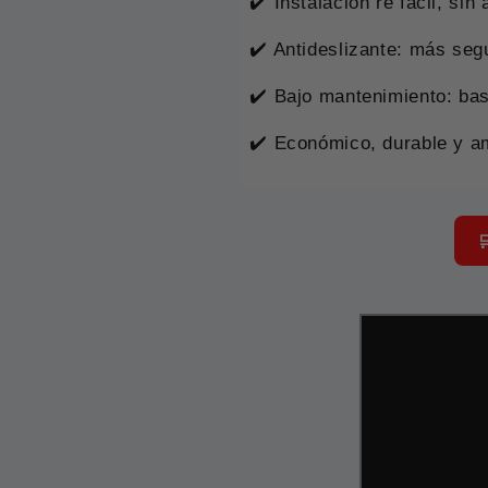
✔️ Instalación re fácil, sin
✔️ Antideslizante: más seg
✔️ Bajo mantenimiento: ba
✔️ Económico, durable y a
