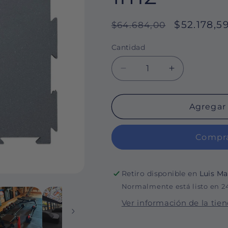
Precio
Precio
$52.178,5
$64.684,00
habitual
de
Cantidad
Cantidad
oferta
Reducir
Aumentar
cantidad
cantidad
para
para
Piso
Piso
Agregar 
de
de
Caucho
Caucho
Compra
50x50cm
50x50cm
Gris
Gris
10mm
10mm
encastrable
encastrable
Retiro disponible en
Luis Ma
1m2
1m2
Normalmente está listo en 2
Ver información de la tie