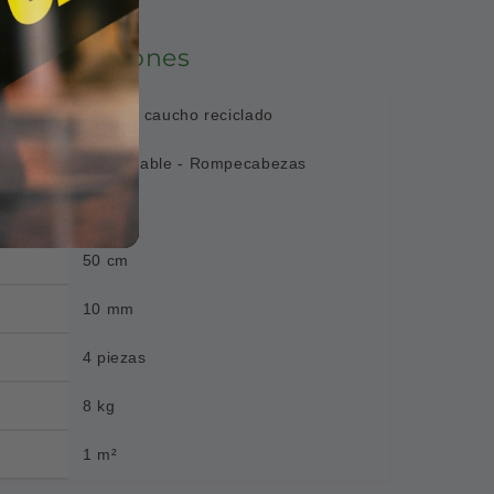
specificaciones
Piso de caucho reciclado
Encastrable - Rompecabezas
50 cm
50 cm
10 mm
4 piezas
8 kg
1 m²