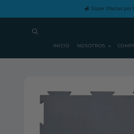
Ir
directamente
Súper Ofertas por 
al contenido
INICIO
NOSOTROS
COMP
Ir
directamente
a la
información
del producto