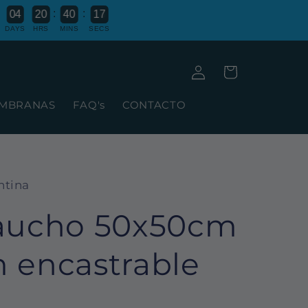
:
:
0
4
2
0
4
0
1
6
DAYS
HRS
MINS
SECS
Iniciar
Carrito
sesión
MBRANAS
FAQ's
CONTACTO
ntina
Caucho 50x50cm
 encastrable