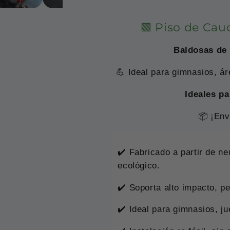
🟩 Piso de Cau
Baldosas de
💪 Ideal para gimnasios, áre
Ideales pa
📦 ¡Env
✔️ Fabricado a partir de ne
ecológico.
✔️ Soporta alto impacto, p
✔️ Ideal para gimnasios, j