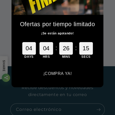
Usa menos filtros o
ó
elimínalos todos
n
Ofertas por tiempo limitado
:
¡Se están agotando!
:
:
0
4
0
4
2
6
1
5
DAYS
HRS
MINS
SECS
SHARE
¡COMPRA YA!
Suscríbete
Recibe descuentos y novedades
directamente en tu correo
Correo electrónico