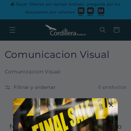
Ir
Súper Ofertas por tiempo limitado, pregunta por los
directamente
:
0
5
4
6
5
4
al contenido
descuentos por volumen
HRS
MINS
SECS
Carrito
C
Comunicacion Visual
o
Comunicacion Visual
l
Filtrar y ordenar
0 productos
e
c
c
i
No se encontró ningún producto